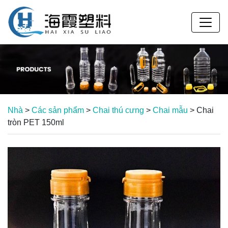
Nhà
>
Các sản phẩm
>
Chai thú cưng
>
Chai mẫu
>
Chai
tròn PET 150ml